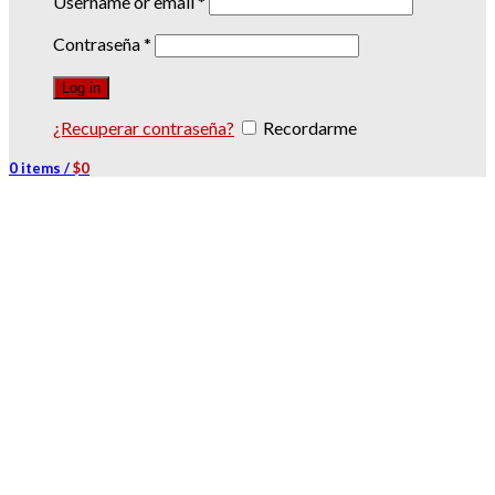
Username or email
*
Contraseña
*
Log in
¿Recuperar contraseña?
Recordarme
0
items
/
$
0