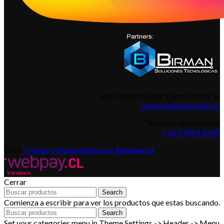
Para consultas por favor escribir a:
contacto@procables.cl
Teléfono de contacto:
+569 3964 4590
2025
Creado y Desarrollado por
Innovax.cl
Cerrar
Search
Comienza a escribir para ver los productos que estas buscando.
Search
Set your categories menu in Theme Settings -> Header -> Menu