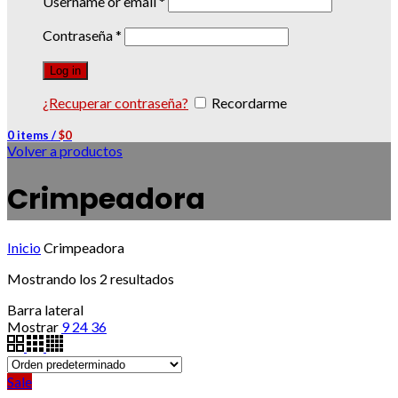
Username or email
*
Contraseña
*
Log in
¿Recuperar contraseña?
Recordarme
0
items
/
$
0
Volver a productos
Crimpeadora
Inicio
Crimpeadora
Mostrando los 2 resultados
Barra lateral
Mostrar
9
24
36
Sale