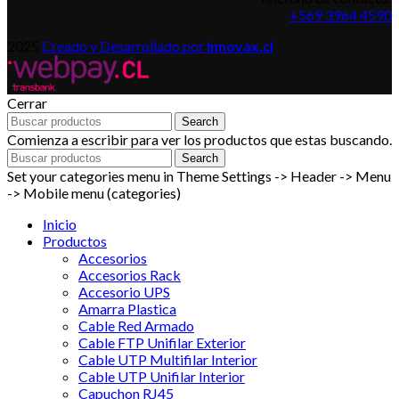
+569 3964 4590
2025
Creado y Desarrollado por
Innovax.cl
Cerrar
Search
Comienza a escribir para ver los productos que estas buscando.
Search
Set your categories menu in Theme Settings -> Header -> Menu
-> Mobile menu (categories)
Inicio
Productos
Accesorios
Accesorios Rack
Accesorio UPS
Amarra Plastica
Cable Red Armado
Cable FTP Unifilar Exterior
Cable UTP Multifilar Interior
Cable UTP Unifilar Interior
Capuchon RJ45