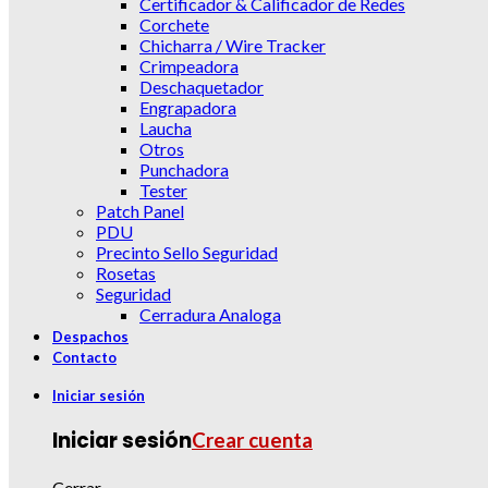
Certificador & Calificador de Redes
Corchete
Chicharra / Wire Tracker
Crimpeadora
Deschaquetador
Engrapadora
Laucha
Otros
Punchadora
Tester
Patch Panel
PDU
Precinto Sello Seguridad
Rosetas
Seguridad
Cerradura Analoga
Despachos
Contacto
Iniciar sesión
Iniciar sesión
Crear cuenta
Cerrar