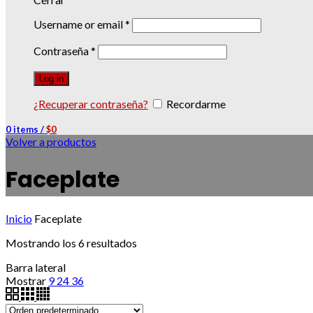
Username or email
*
Contraseña
*
Log in
¿Recuperar contraseña?
Recordarme
0
items
/
$
0
Volver a productos
Faceplate
Inicio
Faceplate
Mostrando los 6 resultados
Barra lateral
Mostrar
9
24
36