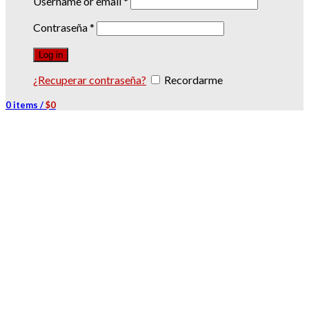
Username or email
*
Contraseña
*
Log in
¿Recuperar contraseña?
Recordarme
0
items
/
$
0