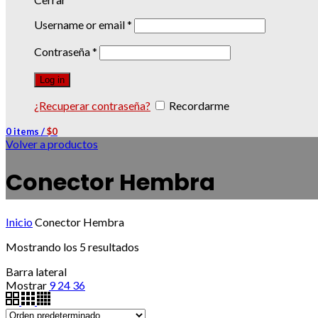
Username or email
*
Contraseña
*
Log in
¿Recuperar contraseña?
Recordarme
0
items
/
$
0
Volver a productos
Conector Hembra
Inicio
Conector Hembra
Mostrando los 5 resultados
Barra lateral
Mostrar
9
24
36