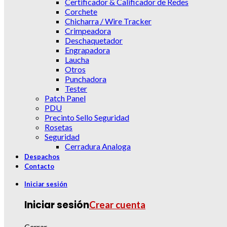
Certificador & Calificador de Redes
Corchete
Chicharra / Wire Tracker
Crimpeadora
Deschaquetador
Engrapadora
Laucha
Otros
Punchadora
Tester
Patch Panel
PDU
Precinto Sello Seguridad
Rosetas
Seguridad
Cerradura Analoga
Despachos
Contacto
Iniciar sesión
Iniciar sesión
Crear cuenta
Cerrar