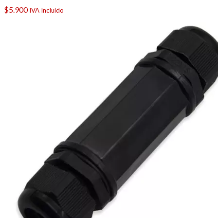
$
5.900
IVA Incluido