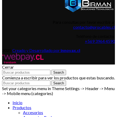
Para consultas por favor escribir a:
contacto@procables.cl
Teléfono de contacto:
+569 3964 4590
2025
Creado y Desarrollado por
Innovax.cl
Cerrar
Search
Comienza a escribir para ver los productos que estas buscando.
Search
Set your categories menu in Theme Settings -> Header -> Menu
-> Mobile menu (categories)
Inicio
Productos
Accesorios