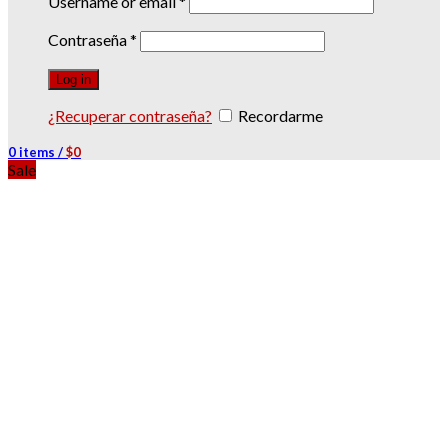
Username or email
*
Contraseña
*
Log in
¿Recuperar contraseña?
Recordarme
0
items
/
$
0
Sale